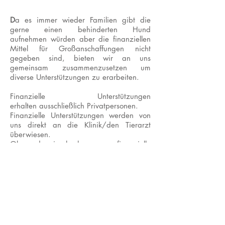
D
a es immer wieder Familien gibt die
gerne einen behinderten Hund
aufnehmen würden aber die finanziellen
Mittel für Großanschaffungen nicht
gegeben sind, bieten wir an uns
gemeinsam zusammenzusetzen um
diverse Unterstützungen zu erarbeiten.
Finanzielle Unterstützungen
erhalten ausschließlich Privatpersonen.
Finanzielle Unterstützungen werden von
uns direkt an die Klinik/den Tierarzt
überwiesen.
Ob und wie hoch unsere finanzielle
Unterstützung ausfällt wird individuell
vereinsintern entschieden.
Unvollständige Ansuchen werden nicht
bearbeitet.
Für weitere Informationen kontaktieren Sie
uns bitte.