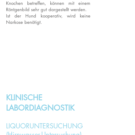
Knochen betreffen, können mit einem
Röntgenbild sehr gut dargestellt werden.
Ist der Hund kooperativ, wird keine
Narkose benötigt.
Im Vergleich sieht man sehr gut, dass das
Röntgenbild für neurologische
Untersuchungen nur bedingt geeignet ist.
Ein Röntgenbild wird zum Beispiel die
Wirbelsäule am Bild darstellen, aber nicht
den Rückenmarkskanal, den man für eine
vernünftige Diagnose eigentlich sehen
sollte.
KLINISCHE
LABORDIAGNOSTIK
LIQUORUNTERSUCHUNG
(Hirnwasser-Untersuchung)