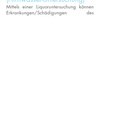
Mittels einer Liquoruntersuchung können
Erkrankungen/Schädigungen des
zentralen Nervensystems festgestellt
werden. Der Tierarzt entnimmt dem Hund
unter Narkose Gehirn-Rückenmarks-
Flüssigkeit und dieses wird im Labor auf
Veränderungen untersucht.
Entzündungen des zentralen
Nervensystems sind häufig nicht mittels
einem normalen Blutbefund nachweisbar
und lassen sich nicht erkennen.
Die hier angeführten Erkrankungen führen
zum Beispiel oft auch zu einer Ataxie
oder zu Komplettlähmungen. Wie man
also erkennen kann ist auch dies eine
sehr wichtige Untersuchungsmethode.