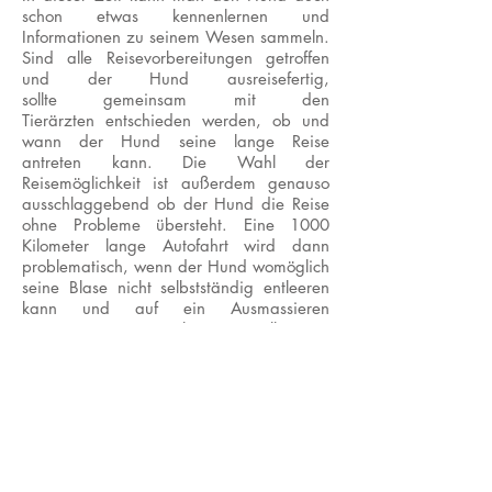
schon etwas kennenlernen und
Informationen zu seinem Wesen sammeln.
Sind alle Reisevorbereitungen getroffen
und der Hund ausreisefertig,
sollte gemeinsam mit den
Tierärzten entschieden werden, ob und
wann der Hund seine lange Reise
antreten kann. Die Wahl der
Reisemöglichkeit ist außerdem genauso
ausschlaggebend ob der Hund die Reise
ohne Probleme übersteht. Eine 1000
Kilometer lange Autofahrt wird dann
problematisch, wenn der Hund womöglich
seine Blase nicht selbstständig entleeren
kann und auf ein Ausmassieren
angewiesen ist. Bei Flugreisen sollte man
im Vorhinein mit der Fluggesellschaft
abklären ob ein gelähmter Hund
überhaupt transportiert wird. Hin und
wieder wird eine Bestätigung der
Reisetauglichkeit verlangt und so kommt
es am Flughafen nicht zum bösen
Erwachen.